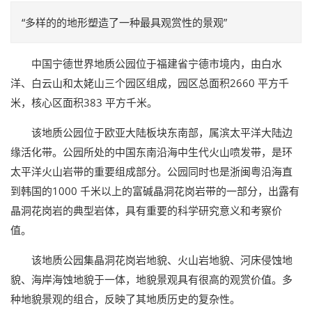
“多样的的地形塑造了一种最具观赏性的景观”
中国宁德世界地质公园位于福建省宁德市境内，由白水
洋、白云山和太姥山三个园区组成，园区总面积2660 平方千
米，核心区面积383 平方千米。
该地质公园位于欧亚大陆板块东南部，属滨太平洋大陆边
缘活化带。公园所处的中国东南沿海中生代火山喷发带，是环
太平洋火山岩带的重要组成部分。公园同时也是浙闽粤沿海直
到韩国的1000 千米以上的富碱晶洞花岗岩带的一部分，出露有
晶洞花岗岩的典型岩体，具有重要的科学研究意义和考察价
值。
该地质公园集晶洞花岗岩地貌、火山岩地貌、河床侵蚀地
貌、海岸海蚀地貌于一体，地貌景观具有很高的观赏价值。多
种地貌景观的组合，反映了其地质历史的复杂性。