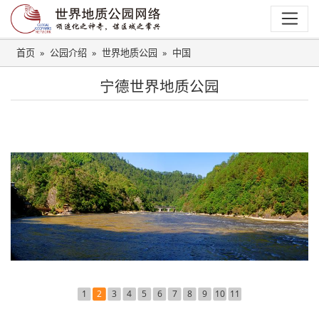
首页
公园介绍
世界地质公园
中国
宁德世界地质公园
1
2
3
4
5
6
7
8
9
10
11