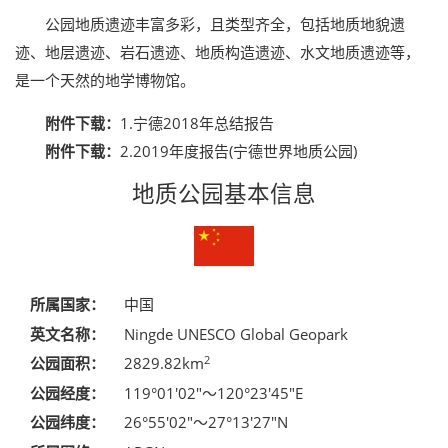
公园地质遗迹丰富多彩，且类型齐全，包括地质地貌遗
迹、地层遗迹、岩石遗迹、地质构造遗迹、水文地质遗迹等，
是一个天然的地学博物馆。
附件下载：
1.宁德2018年总结报告
附件下载：
2.2019年度报告(宁德世界地质公园)
地质公园基本信息
所属国家：
中国
英文名称：
Ningde UNESCO Global Geopark
2
公园面积：
2829.82km
公园经度：
119°01′02″～120°23′45″E
公园纬度：
26°55′02″～27°13′27″N